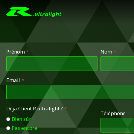
Skip
to
content
Prénom
*
Nom
*
Email
*
Déja Client R.ultralight ?
*
Téléphone
Bien sûr !
Pas encore